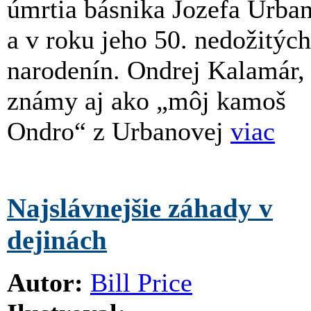
úmrtia básnika Jozefa Urba
a v roku jeho 50. nedožitých
narodenín. Ondrej Kalamár,
známy aj ako „môj kamoš
Ondro“ z Urbanovej
viac
Najslávnejšie záhady v
dejinách
Autor:
Bill Price