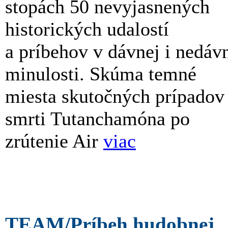
stopách 50 nevyjasnených
historických udalostí
a príbehov v dávnej i nedáv
minulosti. Skúma temné
miesta skutočných prípadov
smrti Tutanchamóna po
zrútenie Air
viac
TEAM/Príbeh hudobnej