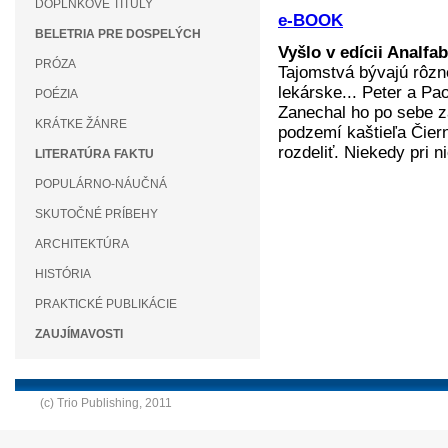
DOPLNKOVÉ TITULY
e-BOOK
BELETRIA PRE DOSPELÝCH
Vyšlo v edícii Analf
PRÓZA
Tajomstvá bývajú rôzn
lekárske... Peter a Pa
POÉZIA
Zanechal ho po sebe z
KRÁTKE ŽÁNRE
podzemí kaštieľa Čier
rozdeliť. Niekedy pri n
LITERATÚRA FAKTU
POPULÁRNO-NÁUČNÁ
SKUTOČNÉ PRÍBEHY
ARCHITEKTÚRA
HISTÓRIA
PRAKTICKÉ PUBLIKÁCIE
ZAUJÍMAVOSTI
(c) Trio Publishing, 2011