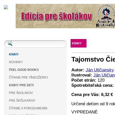
KNIHY
AKO OBJEDNAŤ
KNIHY
Tajomstvo Či
NOVINKY
Autor:
Ján Uličiansky
FEEL GOOD BOOKS
Ilustroval:
Ján Uličia
ČÍTANIE PRE TÍNEDŽERKY
Počet strán:
120
Spotrebiteľská cena:
KNIHY PRE DETI
PRE ŠKOLÁKOV
Cena pre Vás:
6,32 €
PRE ŠKÔLKAROV
Určené deťom od 9 ro
ČÍTAME S POROZUMENÍM
VYPREDANÉ