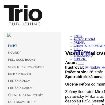
KNIHY
AKO OBJEDNAŤ
PRÉMIA
KNIHY
ČÍTAME S POROZUME
KLUB
Veselé maľov
NAŠI AUTORI
NOVINKY
BIBLIOGRAFIA
KONTAKT
FEEL GOOD BOOKS
Autor:
----
ČÍTANIE PRE TÍNEDŽERKY
Ilustroval:
Miroslav R
Počet strán:
36 strán
KNIHY PRE DETI
Spotrebiteľská cena:
PRE ŠKOLÁKOV
Určené deťom od momen
PRE ŠKÔLKAROV
Známy ilustrátor Miro 
ČÍTAME S POROZUMENÍM
postavičky Fifíka a už 
časopisu Fifík.
Veselé
DOPLNKOVÉ TITULY