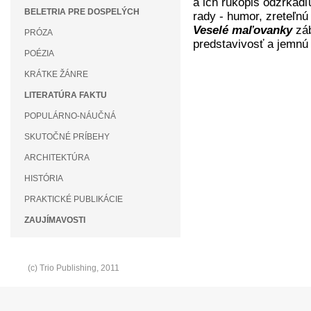
a ich rukopis odzrkadľ
BELETRIA PRE DOSPELÝCH
rady - humor, zreteľnú
Veselé maľovanky
záb
PRÓZA
predstavivosť a jemnú
POÉZIA
KRÁTKE ŽÁNRE
LITERATÚRA FAKTU
POPULÁRNO-NÁUČNÁ
SKUTOČNÉ PRÍBEHY
ARCHITEKTÚRA
HISTÓRIA
PRAKTICKÉ PUBLIKÁCIE
ZAUJÍMAVOSTI
(c) Trio Publishing, 2011