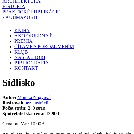
ARCHITEKTÚRA
HISTÓRIA
PRAKTICKÉ PUBLIKÁCIE
ZAUJÍMAVOSTI
KNIHY
AKO OBJEDNAŤ
PRÉMIA
ČÍTAME S POROZUMENÍM
KLUB
NAŠI AUTORI
BIBLIOGRAFIA
KONTAKT
Sídlisko
Autor:
Monika Nagyová
Ilustroval:
bez ilustrácií
Počet strán:
240 strán
Spotrebiteľská cena:
12,90 €
Cena pre Vás: 10.00 €
Autorka svojou románovou prvotinou v rámci príbehu inšpirovaného s