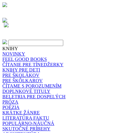
KNIHY
NOVINKY
FEEL GOOD BOOKS
ČÍTANIE PRE TÍNEDŽERKY
KNIHY PRE DETI
PRE ŠKOLÁKOV
PRE ŠKÔLKAROV
ČÍTAME S POROZUMENÍM
DOPLNKOVÉ TITULY
BELETRIA PRE DOSPELÝCH
PRÓZA
POÉZIA
KRÁTKE ŽÁNRE
LITERATÚRA FAKTU
POPULÁRNO-NÁUČNÁ
SKUTOČNÉ PRÍBEHY