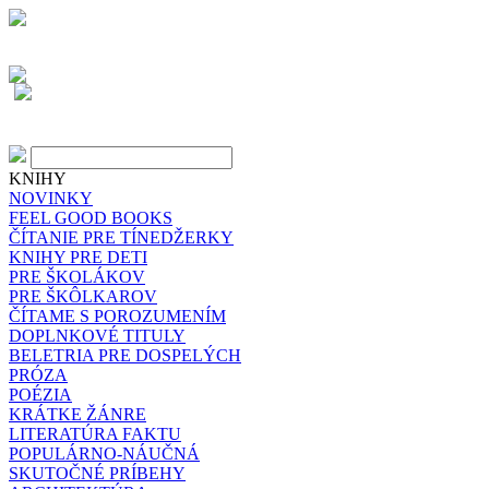
KNIHY
NOVINKY
FEEL GOOD BOOKS
ČÍTANIE PRE TÍNEDŽERKY
KNIHY PRE DETI
PRE ŠKOLÁKOV
PRE ŠKÔLKAROV
ČÍTAME S POROZUMENÍM
DOPLNKOVÉ TITULY
BELETRIA PRE DOSPELÝCH
PRÓZA
POÉZIA
KRÁTKE ŽÁNRE
LITERATÚRA FAKTU
POPULÁRNO-NÁUČNÁ
SKUTOČNÉ PRÍBEHY